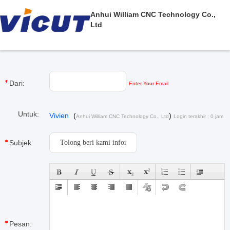
Anhui William CNC Technology Co.,
Ltd
Dari:
Enter Your Email
Untuk:
Vivien
(
)
Anhui William CNC Technology Co., Ltd
Login terakhir : 0 jam
22 minuts lalu
Subjek:
Pesan: