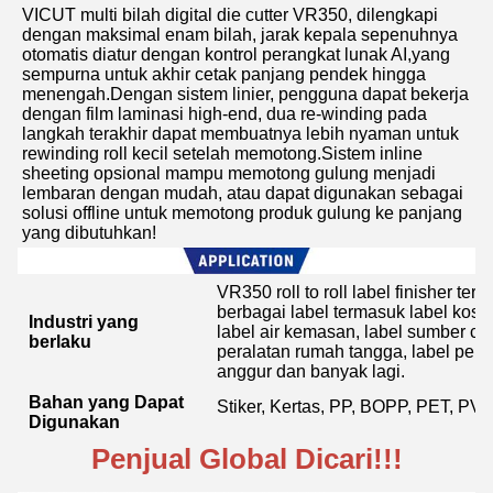
VICUT multi bilah digital die cutter VR350, dilengkapi 
dengan maksimal enam bilah, jarak kepala sepenuhnya 
otomatis diatur dengan kontrol perangkat lunak AI,yang 
sempurna untuk akhir cetak panjang pendek hingga 
menengah.Dengan sistem linier, pengguna dapat bekerja 
dengan film laminasi high-end, dua re-winding pada 
langkah terakhir dapat membuatnya lebih nyaman untuk 
rewinding roll kecil setelah memotong.Sistem inline 
sheeting opsional mampu memotong gulung menjadi 
lembaran dengan mudah, atau dapat digunakan sebagai 
solusi offline untuk memotong produk gulung ke panjang 
yang dibutuhkan!
VR350 roll to roll label finisher 
berbagai label termasuk label koson
Industri yang
label air kemasan, label sumber caba
berlaku
peralatan rumah tangga, label perala
anggur dan banyak lagi.
Bahan yang Dapat
Stiker, Kertas, PP, BOPP, PET, PV
Digunakan
Penjual Global Dicari!!!