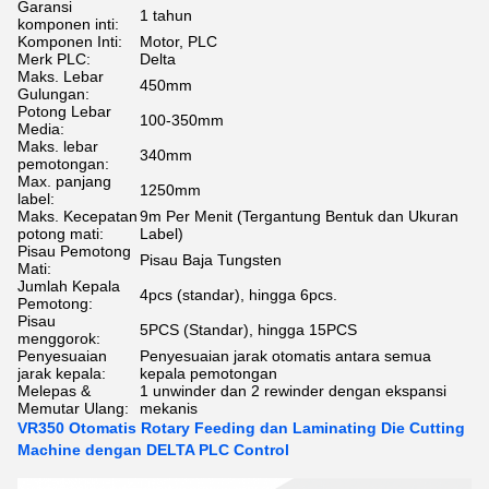
Garansi
1 tahun
komponen inti:
Komponen Inti:
Motor, PLC
Merk PLC:
Delta
Maks. Lebar
450mm
Gulungan:
Potong Lebar
100-350mm
Media:
Maks. lebar
340mm
pemotongan:
Max. panjang
1250mm
label:
Maks. Kecepatan
9m Per Menit (Tergantung Bentuk dan Ukuran
potong mati:
Label)
Pisau Pemotong
Pisau Baja Tungsten
Mati:
Jumlah Kepala
4pcs (standar), hingga 6pcs.
Pemotong:
Pisau
5PCS (Standar), hingga 15PCS
menggorok:
Penyesuaian
Penyesuaian jarak otomatis antara semua
jarak kepala:
kepala pemotongan
Melepas &
1 unwinder dan 2 rewinder dengan ekspansi
Memutar Ulang:
mekanis
VR350 Otomatis Rotary Feeding dan Laminating Die Cutting
Machine dengan DELTA PLC Control