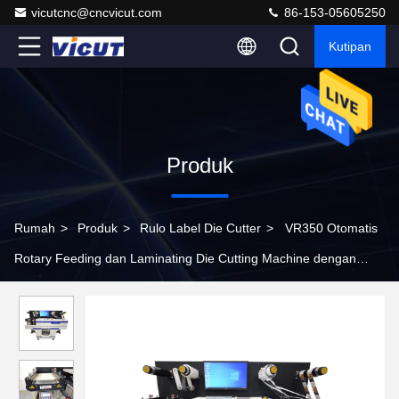
vicutcnc@cncvicut.com
86-153-05605250
Kutipan
Produk
Rumah
>
Produk
>
Rulo Label Die Cutter
>
VR350 Otomatis
Rotary Feeding dan Laminating Die Cutting Machine dengan
DELTA PLC Control