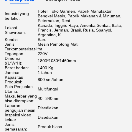
Hotel, Toko Garmen, Pabrik Manufaktur,
Industri yang
Bengkel Mesin, Pabrik Makanan & Minuman,
berlaku:
Peternakan, Rest
Kanada, Inggris Raya, Amerika Serikat, Italia,
Lokasi
Prancis, Jerman, Brasil, Rusia, Spanyol,
Showroom:
Argentina, K
Kondisi:
Baru
Jenis:
Mesin Pemotong Mati
Terkomputerisasi:
Ya.
Tegangan:
220V
Dimensi
1800*1080*1460mm
((L*W*H):
Berat badan:
1400 Kg
Jaminan:
1 tahun
Kapasitas
800 set/tahun
Produksi:
Poin Penjualan
Multifungsi
Utama:
Maks. lebar yang
40--340mm
bisa diterapkan:
Laporan
Disediakan
pengujian mesin:
Inspeksi video
Disediakan
keluar:
Jenis
Produk biasa
pemasaran: