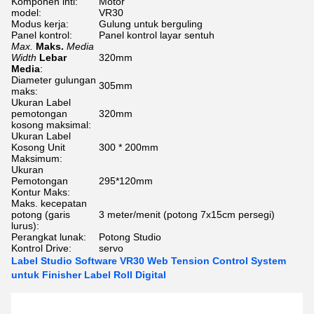
Komponen inti:
Motor
model:
VR30
Modus kerja:
Gulung untuk berguling
Panel kontrol:
Panel kontrol layar sentuh
Max.
Maks.
Media
Width
Lebar
320mm
Media
:
Diameter gulungan
305mm
maks:
Ukuran Label
pemotongan
320mm
kosong maksimal:
Ukuran Label
Kosong Unit
300 * 200mm
Maksimum:
Ukuran
Pemotongan
295*120mm
Kontur Maks:
Maks. kecepatan
potong (garis
3 meter/menit (potong 7x15cm persegi)
lurus):
Perangkat lunak:
Potong Studio
Kontrol Drive:
servo
Label Studio Software VR30 Web Tension Control System
untuk Finisher Label Roll Digital