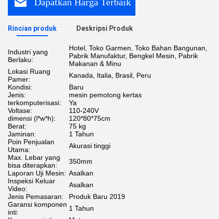
Dapatkan Harga Terbaik
Rincian produk
Deskripsi Produk
Hotel, Toko Garmen, Toko Bahan Bangunan,
Industri yang
Pabrik Manufaktur, Bengkel Mesin, Pabrik
Berlaku:
Makanan & Minu
Lokasi Ruang
Kanada, Italia, Brasil, Peru
Pamer:
Kondisi:
Baru
Jenis:
mesin pemotong kertas
terkomputerisasi:
Ya
Voltase:
110-240V
dimensi (l*w*h):
120*80*75cm
Berat:
75 kg
Jaminan:
1 Tahun
Poin Penjualan
Akurasi tinggi
Utama:
Max. Lebar yang
350mm
bisa diterapkan:
Laporan Uji Mesin:
Asalkan
Inspeksi Keluar
Asalkan
Video:
Jenis Pemasaran:
Produk Baru 2019
Garansi komponen
1 Tahun
inti: