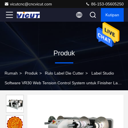
vicutcnc@cncvicut.com
86-153-05605250
Kutipan
Produk
Rumah
>
Produk
>
Rulo Label Die Cutter
>
Label Studio
Software VR30 Web Tension Control System untuk Finisher Label
Roll Digital